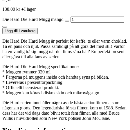
138,00
kr
●
I lager
Die Hard Die Hard Mugg mängd
Lägg till i varukorg
Die Hard Die Hard Mugg är perfekt för kaffe, te eller varm choklad.
Ta en paus och njut. Passa samtidigt på att göra det med stil! Varför
ha en vanlig tråkig mugg när det finns såna här? En perfekt present
eller gåva till alla fans av serien.
Die Hard Die Hard Mugg specifikationer:
* Muggen rymmer 320 ml.
* Färgerna på muggens insida och handtag syns på bilden.
* Levereras i presentförpackning.
* Officiellt licensierad produkt.
* Muggen kan köras i diskmaskin och mikrovågsugn.
Die Hard serien innehåller några av de bästa actionfilmerna som
någonsin gjorts. Den legendariska första filmen kom ut 1988. Sedan
dess har det vid dags dato blivit totalt fem filmer, alla med Bruce
Willis i huvudrollen som New York polisen John McClane.