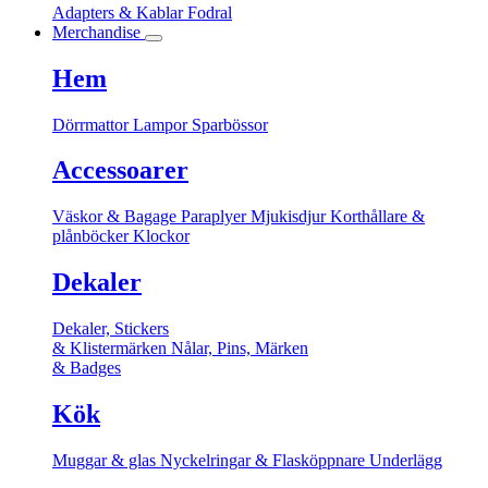
Adapters & Kablar
Fodral
Merchandise
Hem
Dörrmattor
Lampor
Sparbössor
Accessoarer
Väskor & Bagage
Paraplyer
Mjukisdjur
Korthållare &
plånböcker
Klockor
Dekaler
Dekaler, Stickers
& Klistermärken
Nålar, Pins, Märken
& Badges
Kök
Muggar & glas
Nyckelringar & Flasköppnare
Underlägg