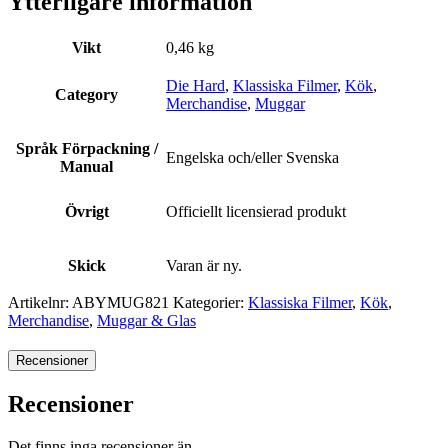
Ytterligare information
Vikt
0,46 kg
Die Hard
,
Klassiska Filmer
,
Kök
,
Category
Merchandise
,
Muggar
Språk Förpackning /
Engelska och/eller Svenska
Manual
Övrigt
Officiellt licensierad produkt
Skick
Varan är ny.
Artikelnr:
ABYMUG821
Kategorier:
Klassiska Filmer
,
Kök
,
Merchandise
,
Muggar & Glas
Recensioner
Recensioner
Det finns inga recensioner än.