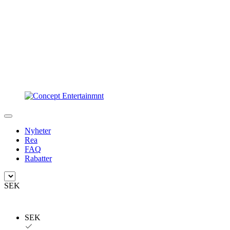
Nyheter
Rea
FAQ
Rabatter
SEK
SEK