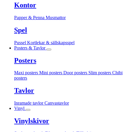
Kontor
Papper & Penna
Musmattor
Spel
Pussel
Kortlekar & sällskapsspel
Posters & Tavlor
Posters
Maxi posters
Mini posters
Door posters
Slim posters
Chibi
posters
Tavlor
Inramade tavlor
Canvastavlor
Vinyl
Vinylskivor