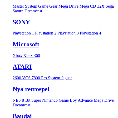
Master System
Game Gear
Mega Drive
Mega CD
32X
Sega
Saturn
Dreamcast
SONY
Playstation 1
Playstation 2
Playstation 3
Playstation 4
Microsoft
Xbox
Xbox 360
ATARI
2600 VCS
7800 Pro System
Jaguar
Nya retrospel
NES 8-Bit
Super Nintendo
Game Boy Advance
Mega Drive
Dreamcast
Bandai