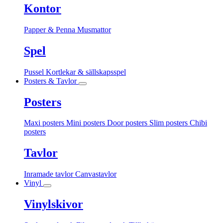
Kontor
Papper & Penna
Musmattor
Spel
Pussel
Kortlekar & sällskapsspel
Posters & Tavlor
Posters
Maxi posters
Mini posters
Door posters
Slim posters
Chibi
posters
Tavlor
Inramade tavlor
Canvastavlor
Vinyl
Vinylskivor