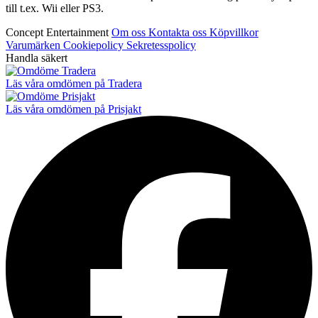
till t.ex. Wii eller PS3.
Concept Entertainment
Om oss
Kontakta oss
Köpvillkor
Varumärken
Cookiepolicy
Sekretesspolicy
Handla säkert
Läs våra omdömen på Tradera
Läs våra omdömen på Prisjakt