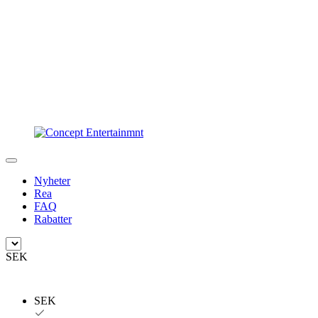
Nyheter
Rea
FAQ
Rabatter
SEK
SEK