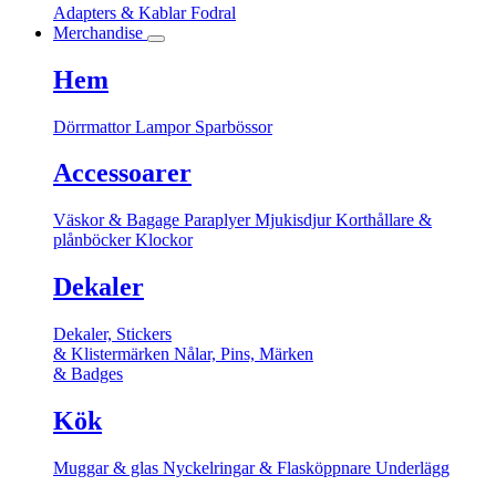
Adapters & Kablar
Fodral
Merchandise
Hem
Dörrmattor
Lampor
Sparbössor
Accessoarer
Väskor & Bagage
Paraplyer
Mjukisdjur
Korthållare &
plånböcker
Klockor
Dekaler
Dekaler, Stickers
& Klistermärken
Nålar, Pins, Märken
& Badges
Kök
Muggar & glas
Nyckelringar & Flasköppnare
Underlägg