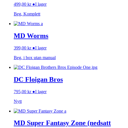
499,00
kr
●
I lager
Beg, Komplett
MD Worms
399,00
kr
●
I lager
Beg, i box utan manual
DC Floigan Bros
795,00
kr
●
I lager
Nytt
MD Super Fantasy Zone (nedsatt