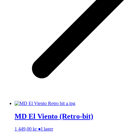
MD El Viento (Retro-bit)
1 449,00
kr
●
I lager