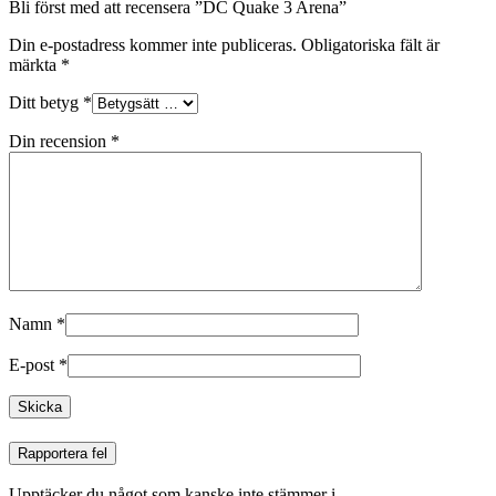
Bli först med att recensera ”DC Quake 3 Arena”
Din e-postadress kommer inte publiceras.
Obligatoriska fält är
märkta
*
Ditt betyg
*
Din recension
*
Namn
*
E-post
*
Rapportera fel
Upptäcker du något som kanske inte stämmer i