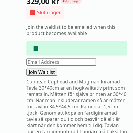
329,00
kr
Slut i lager
●
Slut i lager
Join the waitlist to be emailed when this
product becomes available
Dis
noti
Enter
your
email
Join Waitlist
address
to
Cuphead Cuphead and Mugman Inramad
join
Tavla 30*40cm är en högkvalitativ print som
the
waitlist
ramats in. Måtten för själva printen är 30*40
for
cm. När man inkluderar ramen så är måtten
this
för tavlan 34,5*44,5 cm. Ramen är 1,5 cm
product
tjock. Genom att köpa en färdiginramad
tavla så sparar du tid och besvär då allt är
klart när den kommer hem till dig. Tavlan
har en färdigmonterad hängare på baksidan