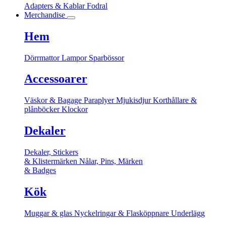
Adapters & Kablar
Fodral
Merchandise
Hem
Dörrmattor
Lampor
Sparbössor
Accessoarer
Väskor & Bagage
Paraplyer
Mjukisdjur
Korthållare &
plånböcker
Klockor
Dekaler
Dekaler, Stickers
& Klistermärken
Nålar, Pins, Märken
& Badges
Kök
Muggar & glas
Nyckelringar & Flasköppnare
Underlägg