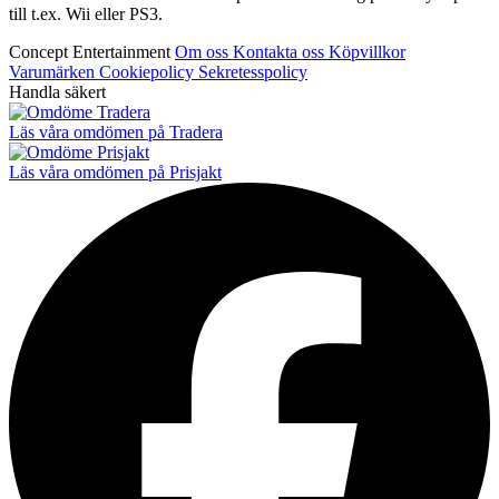
till t.ex. Wii eller PS3.
Concept Entertainment
Om oss
Kontakta oss
Köpvillkor
Varumärken
Cookiepolicy
Sekretesspolicy
Handla säkert
Läs våra omdömen på Tradera
Läs våra omdömen på Prisjakt