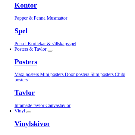
Kontor
Papper & Penna
Musmattor
Spel
Pussel
Kortlekar & sällskapsspel
Posters & Tavlor
Posters
Maxi posters
Mini posters
Door posters
Slim posters
Chibi
posters
Tavlor
Inramade tavlor
Canvastavlor
Vinyl
Vinylskivor