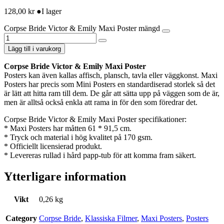
128,00
kr
●
I lager
Corpse Bride Victor & Emily Maxi Poster mängd
Lägg till i varukorg
Corpse Bride Victor & Emily Maxi Poster
Posters kan även kallas affisch, plansch, tavla eller väggkonst. Maxi
Posters har precis som Mini Posters en standardiserad storlek så det
är lätt att hitta ram till dem. De går att sätta upp på väggen som de är,
men är alltså också enkla att rama in för den som föredrar det.
Corpse Bride Victor & Emily Maxi Poster specifikationer:
* Maxi Posters har måtten 61 * 91,5 cm.
* Tryck och material i hög kvalitet på 170 gsm.
* Officiellt licensierad produkt.
* Levereras rullad i hård papp-tub för att komma fram säkert.
Ytterligare information
Vikt
0,26 kg
Category
Corpse Bride
,
Klassiska Filmer
,
Maxi Posters
,
Posters