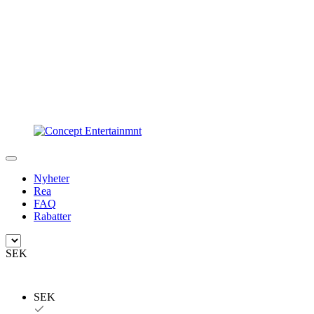
Nyheter
Rea
FAQ
Rabatter
SEK
SEK