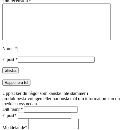
Din recension
*
Namn
*
E-post
*
Rapportera fel
Upptäcker du något som kanske inte stämmer i
produktbeskrivningen eller har önskemål om information kan du
meddela oss nedan.
Ditt namn
*
E-post
*
Meddelande
*