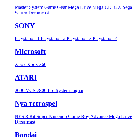
Master System
Game Gear
Mega Drive
Mega CD
32X
Sega
Saturn
Dreamcast
SONY
Playstation 1
Playstation 2
Playstation 3
Playstation 4
Microsoft
Xbox
Xbox 360
ATARI
2600 VCS
7800 Pro System
Jaguar
Nya retrospel
NES 8-Bit
Super Nintendo
Game Boy Advance
Mega Drive
Dreamcast
Bandai