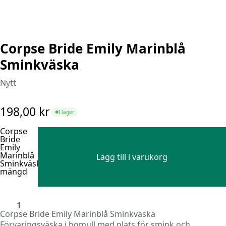
Corpse Bride Emily Marinblå
Sminkväska
Nytt
198,00
kr
I lager
●
Corpse
Bride
Emily
Marinblå
Lägg till i varukorg
Sminkväska
mängd
Corpse Bride Emily Marinblå Sminkväska
Förvaringsväska i bomull med plats för smink och