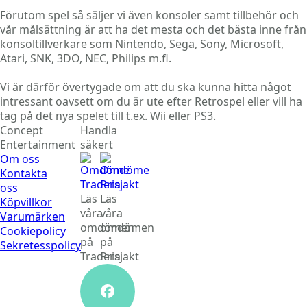
Förutom spel så säljer vi även konsoler samt tillbehör och
vår målsättning är att ha det mesta och det bästa inne från
konsoltillverkare som Nintendo, Sega, Sony, Microsoft,
Atari, SNK, 3DO, NEC, Philips m.fl.
Vi är därför övertygade om att du ska kunna hitta något
intressant oavsett om du är ute efter Retrospel eller vill ha
tag på det nya spelet till t.ex. Wii eller PS3.
Concept
Handla
Entertainment
säkert
Om oss
Kontakta
oss
Läs
Läs
Köpvillkor
våra
våra
Varumärken
omdömen
omdömen
Cookiepolicy
på
på
Sekretesspolicy
Tradera
Prisjakt