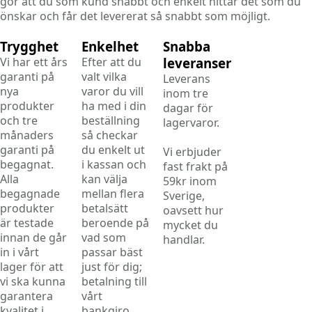
gör att du som kund snabbt och enkelt hittar det som du
önskar och får det levererat så snabbt som möjligt.
Trygghet
Enkelhet
Snabba
Vi har ett års
Efter att du
leveranser
garanti på
valt vilka
Leverans
nya
varor du vill
inom tre
produkter
ha med i din
dagar för
och tre
beställning
lagervaror.
månaders
så checkar
garanti på
du enkelt ut
Vi erbjuder
begagnat.
i kassan och
fast frakt på
Alla
kan välja
59kr inom
begagnade
mellan flera
Sverige,
produkter
betalsätt
oavsett hur
är testade
beroende på
mycket du
innan de går
vad som
handlar.
in i vårt
passar bäst
lager för att
just för dig;
vi ska kunna
betalning till
garantera
vårt
kvalitet i
bankgiro,