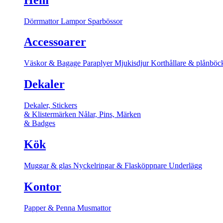
Dörrmattor
Lampor
Sparbössor
Accessoarer
Väskor & Bagage
Paraplyer
Mjukisdjur
Korthållare & plånböc
Dekaler
Dekaler, Stickers
& Klistermärken
Nålar, Pins, Märken
& Badges
Kök
Muggar & glas
Nyckelringar & Flasköppnare
Underlägg
Kontor
Papper & Penna
Musmattor