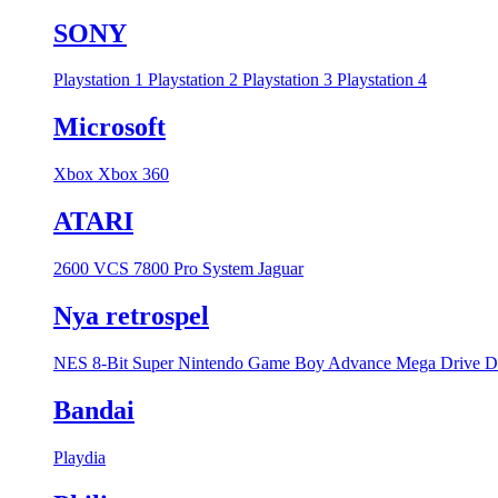
SONY
Playstation 1
Playstation 2
Playstation 3
Playstation 4
Microsoft
Xbox
Xbox 360
ATARI
2600 VCS
7800 Pro System
Jaguar
Nya retrospel
NES 8-Bit
Super Nintendo
Game Boy Advance
Mega Drive
D
Bandai
Playdia