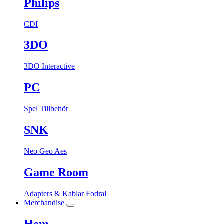
Philips
CDI
3DO
3DO Interactive
PC
Spel
Tillbehör
SNK
Neo Geo Aes
Game Room
Adapters & Kablar
Fodral
Merchandise
Hem