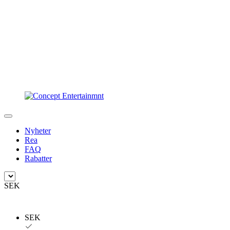
Nyheter
Rea
FAQ
Rabatter
SEK
SEK