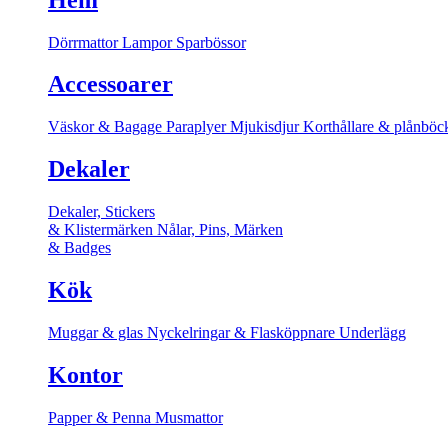
Dörrmattor
Lampor
Sparbössor
Accessoarer
Väskor & Bagage
Paraplyer
Mjukisdjur
Korthållare & plånböc
Dekaler
Dekaler, Stickers
& Klistermärken
Nålar, Pins, Märken
& Badges
Kök
Muggar & glas
Nyckelringar & Flasköppnare
Underlägg
Kontor
Papper & Penna
Musmattor