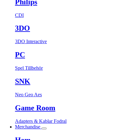
Philips
CDI
3DO
3DO Interactive
PC
Spel
Tillbehör
SNK
Neo Geo Aes
Game Room
Adapters & Kablar
Fodral
Merchandise
Hem