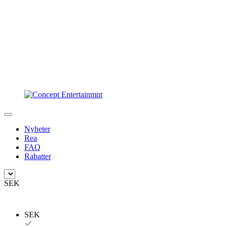
Nyheter
Rea
FAQ
Rabatter
SEK
SEK