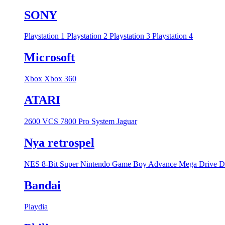
SONY
Playstation 1
Playstation 2
Playstation 3
Playstation 4
Microsoft
Xbox
Xbox 360
ATARI
2600 VCS
7800 Pro System
Jaguar
Nya retrospel
NES 8-Bit
Super Nintendo
Game Boy Advance
Mega Drive
D
Bandai
Playdia