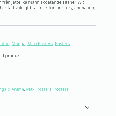
m från jättelika människoätande Titaner. Wit
 fått väldigt bra kritik för sin story, animation,
Titan
,
Manga
,
Maxi Posters
,
Posters
erad produkt
ga & Anime
,
Maxi Posters
,
Posters