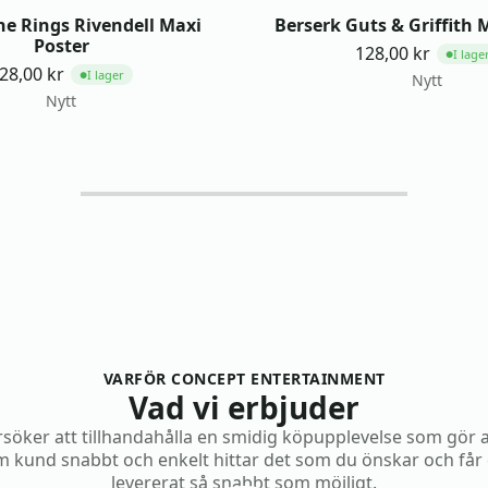
he Rings Rivendell Maxi
Berserk Guts & Griffith 
Poster
128,00
kr
I lage
●
28,00
kr
I lager
●
Nytt
Nytt
VARFÖR CONCEPT ENTERTAINMENT
Vad vi erbjuder
rsöker att tillhandahålla en smidig köpupplevelse som gör 
 kund snabbt och enkelt hittar det som du önskar och får
levererat så snabbt som möjligt.