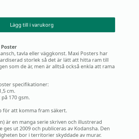
Lägg till i varukorg
 Poster
lansch, tavla eller väggkonst. Maxi Posters har
diserad storlek så det är lätt att hitta ram till
gen som de är, men är alltså också enkla att rama
oster specifikationer:
1,5 cm.
t på 170 gsm.
ub för att komma fram säkert.
in) är en manga serie skriven och illustrerad
e ges ut 2009 och publiceras av Kodansha. Den
ligheten bor i territorier skyddade av murar.