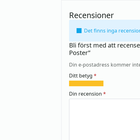
Recensioner
Det finns inga recensio
Bli först med att recense
Poster”
Din e-postadress kommer inte
Ditt betyg
*
1
2
3
4
5
av
av
av
av
av
Din recension
*
5
5
5
5
5
stjärnor
stjärnor
stjärnor
stjärnor
stjärnor