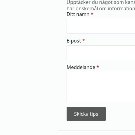
Upptäcker du något som kansk
har önskemål om information
Ditt namn
*
E-post
*
Meddelande
*
Skicka tips