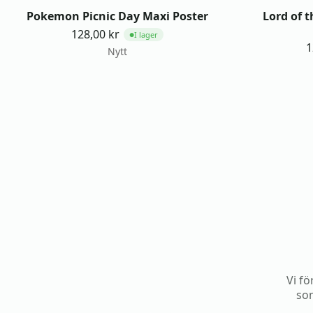
Pokemon Picnic Day Maxi Poster
Lord of t
128,00
kr
I lager
●
1
Nytt
Vi fö
som