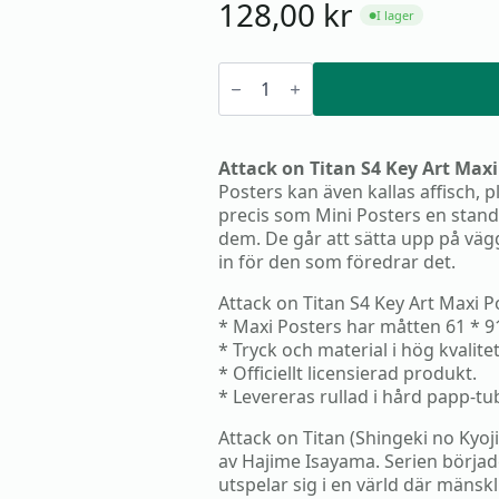
128,00
kr
I lager
●
Attack
on
Titan
S4
Key
Art
Attack on Titan S4 Key Art Maxi
Maxi
Posters kan även kallas affisch, p
Poster
mängd
precis som Mini Posters en standar
dem. De går att sätta upp på väg
in för den som föredrar det.
Attack on Titan S4 Key Art Maxi P
* Maxi Posters har måtten 61 * 9
* Tryck och material i hög kvalite
* Officiellt licensierad produkt.
* Levereras rullad i hård papp-t
Attack on Titan (Shingeki no Kyoj
av Hajime Isayama. Serien börjad
utspelar sig i en värld där mänsk