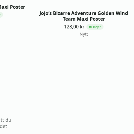
Maxi Poster
Jojo’s Bizarre Adventure Golden Wind
r
Team Maxi Poster
128,00
kr
I lager
●
Nytt
att du
 det