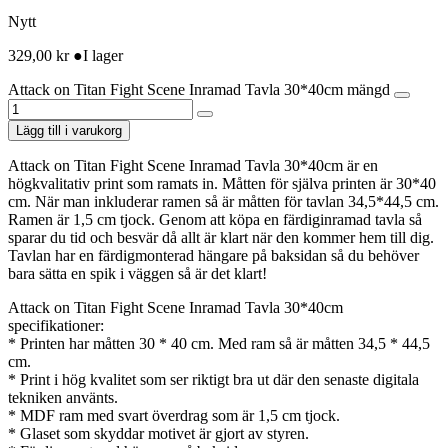
Nytt
329,00
kr
●
I lager
Attack on Titan Fight Scene Inramad Tavla 30*40cm mängd
Lägg till i varukorg
Attack on Titan Fight Scene Inramad Tavla 30*40cm är en
högkvalitativ print som ramats in. Måtten för själva printen är 30*40
cm. När man inkluderar ramen så är måtten för tavlan 34,5*44,5 cm.
Ramen är 1,5 cm tjock. Genom att köpa en färdiginramad tavla så
sparar du tid och besvär då allt är klart när den kommer hem till dig.
Tavlan har en färdigmonterad hängare på baksidan så du behöver
bara sätta en spik i väggen så är det klart!
Attack on Titan Fight Scene Inramad Tavla 30*40cm
specifikationer:
* Printen har måtten 30 * 40 cm. Med ram så är måtten 34,5 * 44,5
cm.
* Print i hög kvalitet som ser riktigt bra ut där den senaste digitala
tekniken använts.
* MDF ram med svart överdrag som är 1,5 cm tjock.
* Glaset som skyddar motivet är gjort av styren.