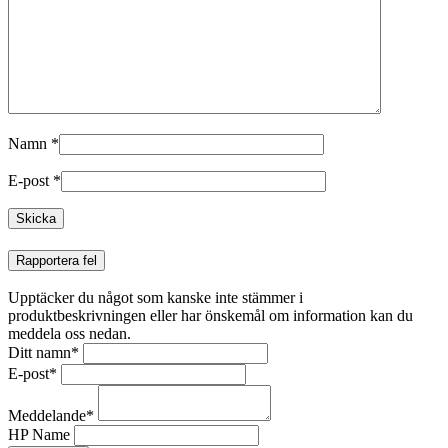
Namn
*
E-post
*
Rapportera fel
Upptäcker du något som kanske inte stämmer i
produktbeskrivningen eller har önskemål om information kan du
meddela oss nedan.
Ditt namn
*
E-post
*
Meddelande
*
HP Name