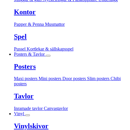
Kontor
Papper & Penna
Musmattor
Spel
Pussel
Kortlekar & sällskapsspel
Posters & Tavlor
Posters
Maxi posters
Mini posters
Door posters
Slim posters
Chibi
posters
Tavlor
Inramade tavlor
Canvastavlor
Vinyl
Vinylskivor