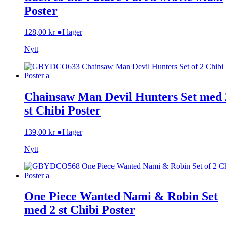
Poster
128,00
kr
●
I lager
Nytt
Chainsaw Man Devil Hunters Set med 
st Chibi Poster
139,00
kr
●
I lager
Nytt
One Piece Wanted Nami & Robin Set
med 2 st Chibi Poster