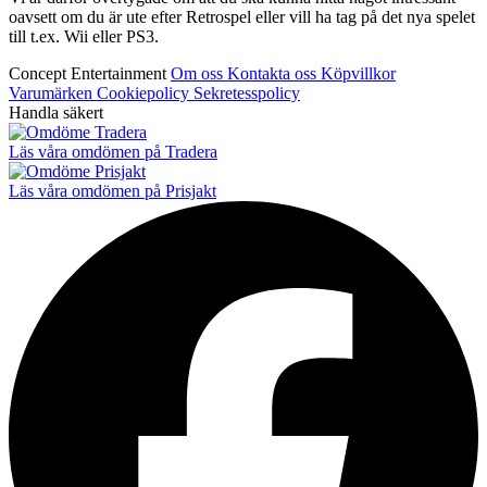
oavsett om du är ute efter Retrospel eller vill ha tag på det nya spelet
till t.ex. Wii eller PS3.
Concept Entertainment
Om oss
Kontakta oss
Köpvillkor
Varumärken
Cookiepolicy
Sekretesspolicy
Handla säkert
Läs våra omdömen på Tradera
Läs våra omdömen på Prisjakt