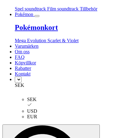
Spel soundtrack
Film soundtrack
Tillbehör
Pokémon
Pokémonkort
Mega Evolution
Scarlet & Violet
Varumärken
Om oss
FAQ
Köpvillkor
Rabatter
Kontakt
SEK
SEK
USD
EUR