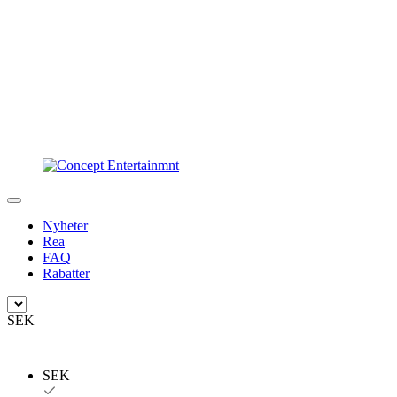
Nyheter
Rea
FAQ
Rabatter
SEK
SEK