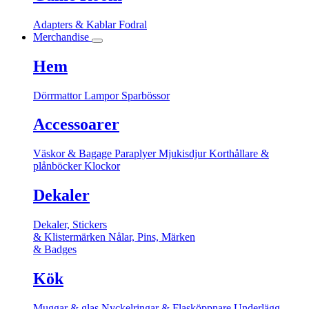
Adapters & Kablar
Fodral
Merchandise
Hem
Dörrmattor
Lampor
Sparbössor
Accessoarer
Väskor & Bagage
Paraplyer
Mjukisdjur
Korthållare &
plånböcker
Klockor
Dekaler
Dekaler, Stickers
& Klistermärken
Nålar, Pins, Märken
& Badges
Kök
Muggar & glas
Nyckelringar & Flasköppnare
Underlägg