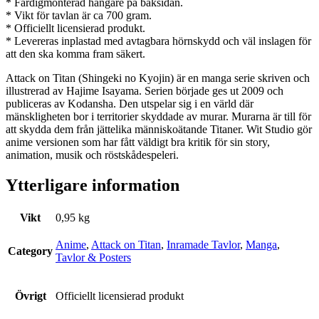
* Färdigmonterad hängare på baksidan.
* Vikt för tavlan är ca 700 gram.
* Officiellt licensierad produkt.
* Levereras inplastad med avtagbara hörnskydd och väl inslagen för
att den ska komma fram säkert.
Attack on Titan (Shingeki no Kyojin) är en manga serie skriven och
illustrerad av Hajime Isayama. Serien började ges ut 2009 och
publiceras av Kodansha. Den utspelar sig i en värld där
mänskligheten bor i territorier skyddade av murar. Murarna är till för
att skydda dem från jättelika människoätande Titaner. Wit Studio gör
anime versionen som har fått väldigt bra kritik för sin story,
animation, musik och röstskådespeleri.
Ytterligare information
Vikt
0,95 kg
Anime
,
Attack on Titan
,
Inramade Tavlor
,
Manga
,
Category
Tavlor & Posters
Övrigt
Officiellt licensierad produkt