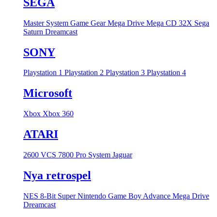
SEGA
Master System
Game Gear
Mega Drive
Mega CD
32X
Sega
Saturn
Dreamcast
SONY
Playstation 1
Playstation 2
Playstation 3
Playstation 4
Microsoft
Xbox
Xbox 360
ATARI
2600 VCS
7800 Pro System
Jaguar
Nya retrospel
NES 8-Bit
Super Nintendo
Game Boy Advance
Mega Drive
Dreamcast