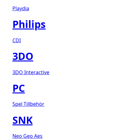
Playdia
Philips
CDI
3DO
3DO Interactive
PC
Spel
Tillbehör
SNK
Neo Geo Aes