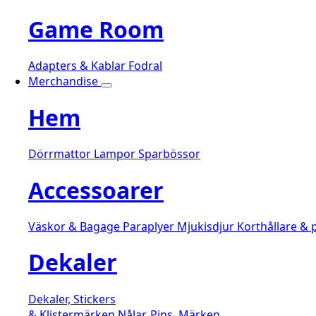
Game Room
Adapters & Kablar
Fodral
Merchandise
Hem
Dörrmattor
Lampor
Sparbössor
Accessoarer
Väskor & Bagage
Paraplyer
Mjukisdjur
Korthållare &
Dekaler
Dekaler, Stickers
& Klistermärken
Nålar, Pins, Märken