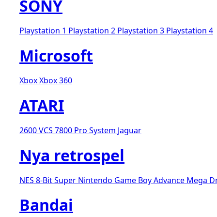
SONY
Playstation 1
Playstation 2
Playstation 3
Playstation 4
Microsoft
Xbox
Xbox 360
ATARI
2600 VCS
7800 Pro System
Jaguar
Nya retrospel
NES 8-Bit
Super Nintendo
Game Boy Advance
Mega D
Bandai