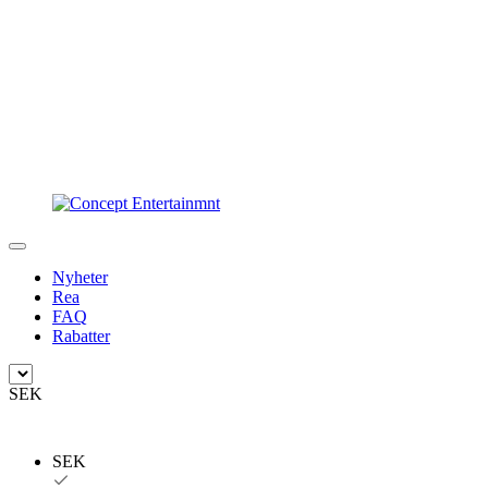
Nyheter
Rea
FAQ
Rabatter
SEK
SEK