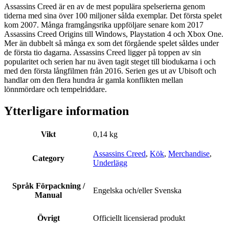
Assassins Creed är en av de mest populära spelserierna genom
tiderna med sina över 100 miljoner sålda exemplar. Det första spelet
kom 2007. Många framgångsrika uppföljare senare kom 2017
Assassins Creed Origins till Windows, Playstation 4 och Xbox One.
Mer än dubbelt så många ex som det förgående spelet såldes under
de första tio dagarna. Assassins Creed ligger på toppen av sin
popularitet och serien har nu även tagit steget till biodukarna i och
med den första långfilmen från 2016. Serien ges ut av Ubisoft och
handlar om den flera hundra år gamla konflikten mellan
lönnmördare och tempelriddare.
Ytterligare information
Vikt
0,14 kg
Assassins Creed
,
Kök
,
Merchandise
,
Category
Underlägg
Språk Förpackning /
Engelska och/eller Svenska
Manual
Övrigt
Officiellt licensierad produkt