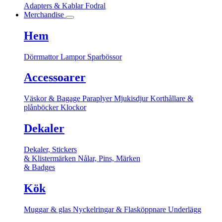
Adapters & Kablar
Fodral
Merchandise
Hem
Dörrmattor
Lampor
Sparbössor
Accessoarer
Väskor & Bagage
Paraplyer
Mjukisdjur
Korthållare &
plånböcker
Klockor
Dekaler
Dekaler, Stickers
& Klistermärken
Nålar, Pins, Märken
& Badges
Kök
Muggar & glas
Nyckelringar & Flasköppnare
Underlägg