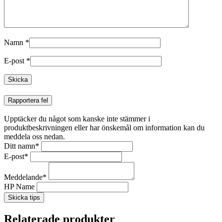
Namn
*
E-post
*
Rapportera fel
Upptäcker du något som kanske inte stämmer i
produktbeskrivningen eller har önskemål om information kan du
meddela oss nedan.
Ditt namn
*
E-post
*
Meddelande
*
HP Name
Skicka tips
Relaterade produkter