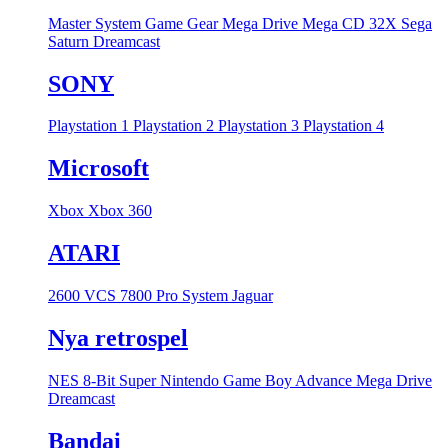
Master System
Game Gear
Mega Drive
Mega CD
32X
Sega
Saturn
Dreamcast
SONY
Playstation 1
Playstation 2
Playstation 3
Playstation 4
Microsoft
Xbox
Xbox 360
ATARI
2600 VCS
7800 Pro System
Jaguar
Nya retrospel
NES 8-Bit
Super Nintendo
Game Boy Advance
Mega Drive
Dreamcast
Bandai