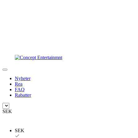
Nyheter
Rea
FAQ
Rabatter
SEK
SEK