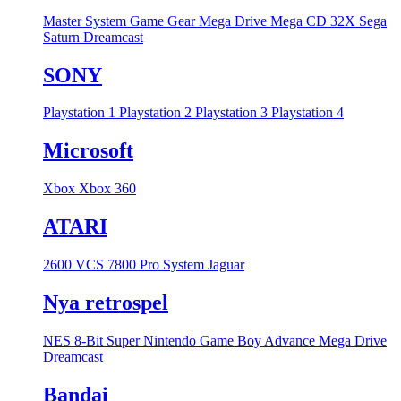
Master System
Game Gear
Mega Drive
Mega CD
32X
Sega
Saturn
Dreamcast
SONY
Playstation 1
Playstation 2
Playstation 3
Playstation 4
Microsoft
Xbox
Xbox 360
ATARI
2600 VCS
7800 Pro System
Jaguar
Nya retrospel
NES 8-Bit
Super Nintendo
Game Boy Advance
Mega Drive
Dreamcast
Bandai