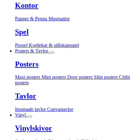
Kontor
Papper & Penna
Musmattor
Spel
Pussel
Kortlekar & sällskapsspel
Posters & Tavlor
Posters
Maxi posters
Mini posters
Door posters
Slim posters
Chibi
posters
Tavlor
Inramade tavlor
Canvastavlor
Vinyl
Vinylskivor