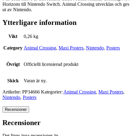
Horizons till Nintendo Switch. Animal Crossing utvecklas och ges
ut av Nintendo.
Ytterligare information
Vikt
0,26 kg
Category
Animal Crossing
,
Maxi Posters
,
Nintendo
,
Posters
Övrigt
Officiellt licensierad produkt
Skick
Varan är ny.
Artikelnr:
PP34666
Kategorier:
Animal Crossing
,
Maxi Posters
,
Nintendo
,
Posters
Recensioner
Recensioner
Det finns inga recensioner än.