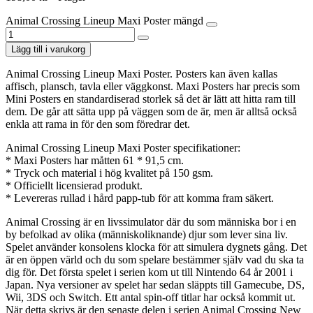
Animal Crossing Lineup Maxi Poster mängd
Lägg till i varukorg
Animal Crossing Lineup Maxi Poster. Posters kan även kallas
affisch, plansch, tavla eller väggkonst. Maxi Posters har precis som
Mini Posters en standardiserad storlek så det är lätt att hitta ram till
dem. De går att sätta upp på väggen som de är, men är alltså också
enkla att rama in för den som föredrar det.
Animal Crossing Lineup Maxi Poster specifikationer:
* Maxi Posters har måtten 61 * 91,5 cm.
* Tryck och material i hög kvalitet på 150 gsm.
* Officiellt licensierad produkt.
* Levereras rullad i hård papp-tub för att komma fram säkert.
Animal Crossing är en livssimulator där du som människa bor i en
by befolkad av olika (människoliknande) djur som lever sina liv.
Spelet använder konsolens klocka för att simulera dygnets gång. Det
är en öppen värld och du som spelare bestämmer själv vad du ska ta
dig för. Det första spelet i serien kom ut till Nintendo 64 år 2001 i
Japan. Nya versioner av spelet har sedan släppts till Gamecube, DS,
Wii, 3DS och Switch. Ett antal spin-off titlar har också kommit ut.
När detta skrivs är den senaste delen i serien Animal Crossing New