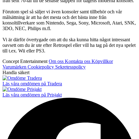
från sent 70-tal till de senaste släppen för dagens moderna konsoler.
Förutom spel så säljer vi även konsoler samt tillbehör och vår
målsättning är att ha det mesta och det bästa inne från
konsoltillverkare som Nintendo, Sega, Sony, Microsoft, Atari, SNK,
3DO, NEC, Philips m.fl.
Vi är därför övertygade om att du ska kunna hitta något intressant
oavsett om du är ute efter Retrospel eller vill ha tag på det nya spelet
till t.ex. Wii eller PS3.
Concept Entertainment
Om oss
Kontakta oss
Köpvillkor
Varumärken
Cookiepolicy
Sekretesspolicy
Handla säkert
Läs våra omdömen på Tradera
Läs våra omdömen på Prisjakt