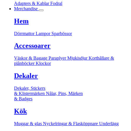
Adapters & Kablar
Fodral
Merchandise
Hem
Dörrmattor
Lampor
Sparbössor
Accessoarer
Väskor & Bagage
Paraplyer
Mjukisdjur
Korthållare &
plånböcker
Klockor
Dekaler
Dekaler, Stickers
& Klistermärken
Nålar, Pins, Märken
& Badges
Kök
Muggar & glas
Nyckelringar & Flasköppnare
Underlägg