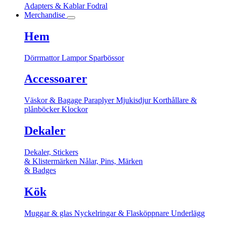
Adapters & Kablar
Fodral
Merchandise
Hem
Dörrmattor
Lampor
Sparbössor
Accessoarer
Väskor & Bagage
Paraplyer
Mjukisdjur
Korthållare &
plånböcker
Klockor
Dekaler
Dekaler, Stickers
& Klistermärken
Nålar, Pins, Märken
& Badges
Kök
Muggar & glas
Nyckelringar & Flasköppnare
Underlägg