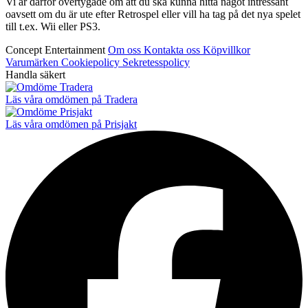
Vi är därför övertygade om att du ska kunna hitta något intressant
oavsett om du är ute efter Retrospel eller vill ha tag på det nya spelet
till t.ex. Wii eller PS3.
Concept Entertainment
Om oss
Kontakta oss
Köpvillkor
Varumärken
Cookiepolicy
Sekretesspolicy
Handla säkert
Läs våra omdömen på Tradera
Läs våra omdömen på Prisjakt