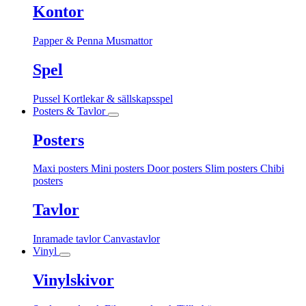
Kontor
Papper & Penna
Musmattor
Spel
Pussel
Kortlekar & sällskapsspel
Posters & Tavlor
Posters
Maxi posters
Mini posters
Door posters
Slim posters
Chibi
posters
Tavlor
Inramade tavlor
Canvastavlor
Vinyl
Vinylskivor