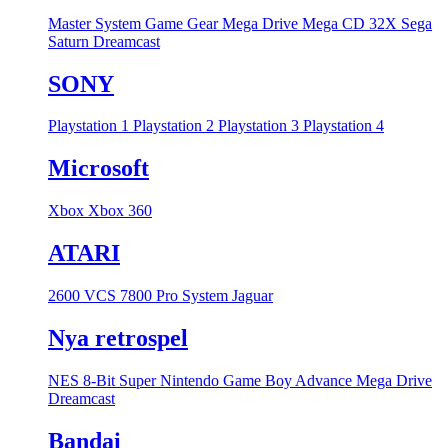
Master System
Game Gear
Mega Drive
Mega CD
32X
Sega
Saturn
Dreamcast
SONY
Playstation 1
Playstation 2
Playstation 3
Playstation 4
Microsoft
Xbox
Xbox 360
ATARI
2600 VCS
7800 Pro System
Jaguar
Nya retrospel
NES 8-Bit
Super Nintendo
Game Boy Advance
Mega Drive
Dreamcast
Bandai