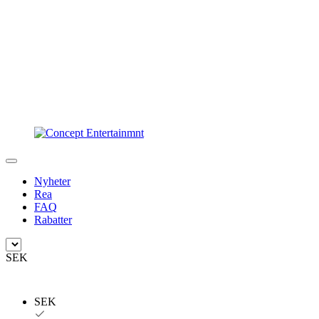
Nyheter
Rea
FAQ
Rabatter
SEK
SEK