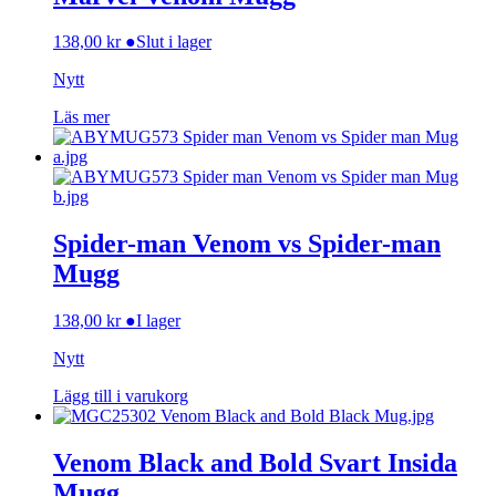
138,00
kr
●
Slut i lager
Nytt
Läs mer
Spider-man Venom vs Spider-man
Mugg
138,00
kr
●
I lager
Nytt
Lägg till i varukorg
Venom Black and Bold Svart Insida
Mugg