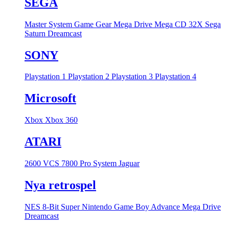
SEGA
Master System
Game Gear
Mega Drive
Mega CD
32X
Sega
Saturn
Dreamcast
SONY
Playstation 1
Playstation 2
Playstation 3
Playstation 4
Microsoft
Xbox
Xbox 360
ATARI
2600 VCS
7800 Pro System
Jaguar
Nya retrospel
NES 8-Bit
Super Nintendo
Game Boy Advance
Mega Drive
Dreamcast