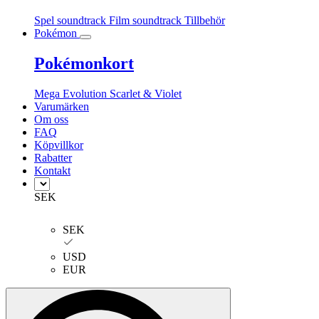
Spel soundtrack
Film soundtrack
Tillbehör
Pokémon
Pokémonkort
Mega Evolution
Scarlet & Violet
Varumärken
Om oss
FAQ
Köpvillkor
Rabatter
Kontakt
SEK
SEK
USD
EUR