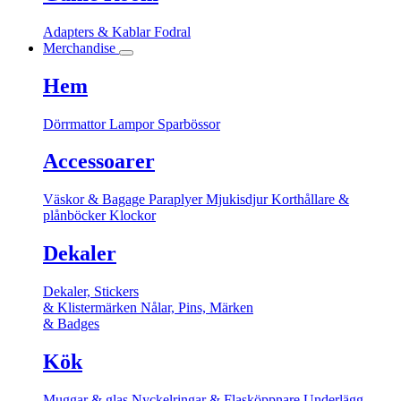
Adapters & Kablar
Fodral
Merchandise
Hem
Dörrmattor
Lampor
Sparbössor
Accessoarer
Väskor & Bagage
Paraplyer
Mjukisdjur
Korthållare &
plånböcker
Klockor
Dekaler
Dekaler, Stickers
& Klistermärken
Nålar, Pins, Märken
& Badges
Kök
Muggar & glas
Nyckelringar & Flasköppnare
Underlägg