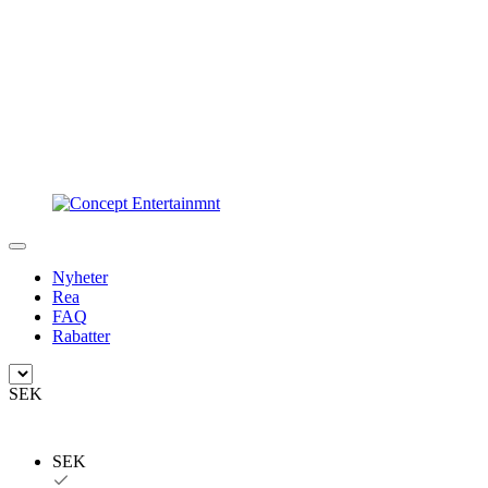
Nyheter
Rea
FAQ
Rabatter
SEK
SEK