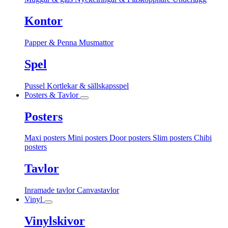
Kontor
Papper & Penna
Musmattor
Spel
Pussel
Kortlekar & sällskapsspel
Posters & Tavlor
Posters
Maxi posters
Mini posters
Door posters
Slim posters
Chibi
posters
Tavlor
Inramade tavlor
Canvastavlor
Vinyl
Vinylskivor