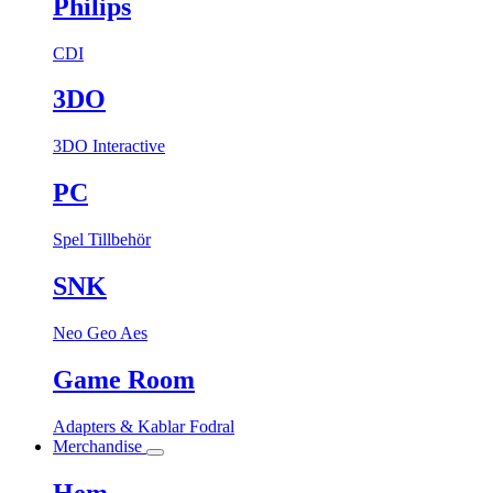
Philips
CDI
3DO
3DO Interactive
PC
Spel
Tillbehör
SNK
Neo Geo Aes
Game Room
Adapters & Kablar
Fodral
Merchandise
Hem