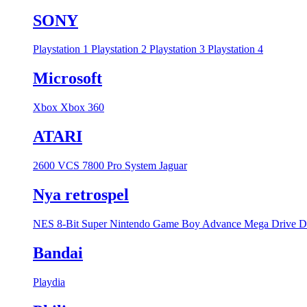
SONY
Playstation 1
Playstation 2
Playstation 3
Playstation 4
Microsoft
Xbox
Xbox 360
ATARI
2600 VCS
7800 Pro System
Jaguar
Nya retrospel
NES 8-Bit
Super Nintendo
Game Boy Advance
Mega Drive
D
Bandai
Playdia