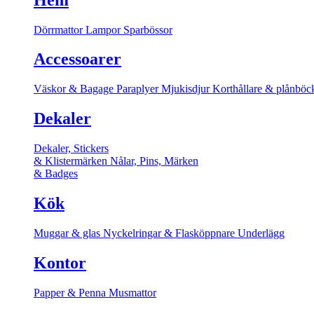
Dörrmattor
Lampor
Sparbössor
Accessoarer
Väskor & Bagage
Paraplyer
Mjukisdjur
Korthållare & plånböc
Dekaler
Dekaler, Stickers
& Klistermärken
Nålar, Pins, Märken
& Badges
Kök
Muggar & glas
Nyckelringar & Flasköppnare
Underlägg
Kontor
Papper & Penna
Musmattor