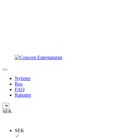
Nyheter
Rea
FAQ
Rabatter
SEK
SEK