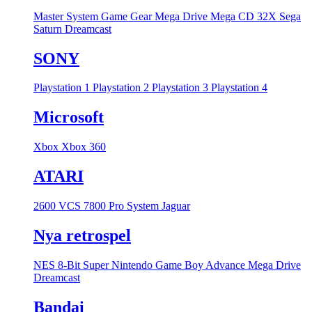
Master System
Game Gear
Mega Drive
Mega CD
32X
Sega
Saturn
Dreamcast
SONY
Playstation 1
Playstation 2
Playstation 3
Playstation 4
Microsoft
Xbox
Xbox 360
ATARI
2600 VCS
7800 Pro System
Jaguar
Nya retrospel
NES 8-Bit
Super Nintendo
Game Boy Advance
Mega Drive
Dreamcast
Bandai