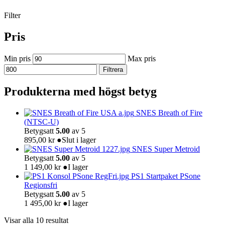
Filter
Pris
Min pris
Max pris
Filtrera
Produkterna med högst betyg
SNES Breath of Fire
(NTSC-U)
Betygsatt
5.00
av 5
895,00
kr
●
Slut i lager
SNES Super Metroid
Betygsatt
5.00
av 5
1 149,00
kr
●
I lager
PS1 Startpaket PSone
Regionsfri
Betygsatt
5.00
av 5
1 495,00
kr
●
I lager
Visar alla 10 resultat