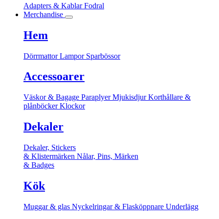
Adapters & Kablar
Fodral
Merchandise
Hem
Dörrmattor
Lampor
Sparbössor
Accessoarer
Väskor & Bagage
Paraplyer
Mjukisdjur
Korthållare &
plånböcker
Klockor
Dekaler
Dekaler, Stickers
& Klistermärken
Nålar, Pins, Märken
& Badges
Kök
Muggar & glas
Nyckelringar & Flasköppnare
Underlägg