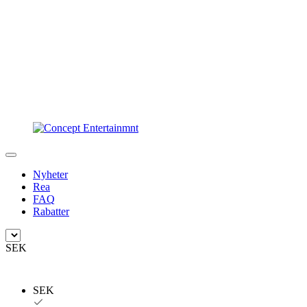
Nyheter
Rea
FAQ
Rabatter
SEK
SEK