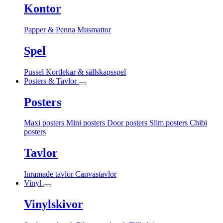
Kontor
Papper & Penna
Musmattor
Spel
Pussel
Kortlekar & sällskapsspel
Posters & Tavlor
Posters
Maxi posters
Mini posters
Door posters
Slim posters
Chibi
posters
Tavlor
Inramade tavlor
Canvastavlor
Vinyl
Vinylskivor