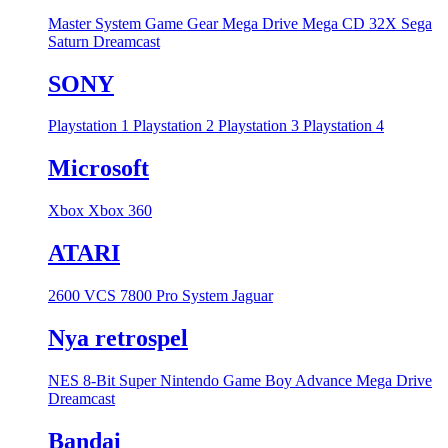
Master System
Game Gear
Mega Drive
Mega CD
32X
Sega
Saturn
Dreamcast
SONY
Playstation 1
Playstation 2
Playstation 3
Playstation 4
Microsoft
Xbox
Xbox 360
ATARI
2600 VCS
7800 Pro System
Jaguar
Nya retrospel
NES 8-Bit
Super Nintendo
Game Boy Advance
Mega Drive
Dreamcast
Bandai