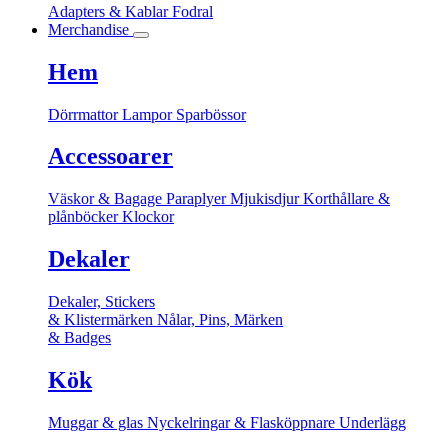
Adapters & Kablar
Fodral
Merchandise
Hem
Dörrmattor
Lampor
Sparbössor
Accessoarer
Väskor & Bagage
Paraplyer
Mjukisdjur
Korthållare &
plånböcker
Klockor
Dekaler
Dekaler, Stickers
& Klistermärken
Nålar, Pins, Märken
& Badges
Kök
Muggar & glas
Nyckelringar & Flasköppnare
Underlägg