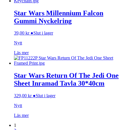
Star Wars Millennium Falcon
Gummi Nyckelring
39,00
kr
●
Slut i lager
Nytt
Läs mer
Star Wars Return Of The Jedi One
Sheet Inramad Tavla 30*40cm
329,00
kr
●
Slut i lager
Nytt
Läs mer
1