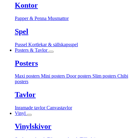
Kontor
Papper & Penna
Musmattor
Spel
Pussel
Kortlekar & sällskapsspel
Posters & Tavlor
Posters
Maxi posters
Mini posters
Door posters
Slim posters
Chibi
posters
Tavlor
Inramade tavlor
Canvastavlor
Vinyl
Vinylskivor