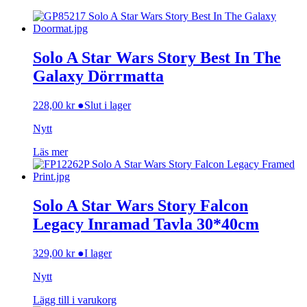
Solo A Star Wars Story Best In The
Galaxy Dörrmatta
228,00
kr
●
Slut i lager
Nytt
Läs mer
Solo A Star Wars Story Falcon
Legacy Inramad Tavla 30*40cm
329,00
kr
●
I lager
Nytt
Lägg till i varukorg