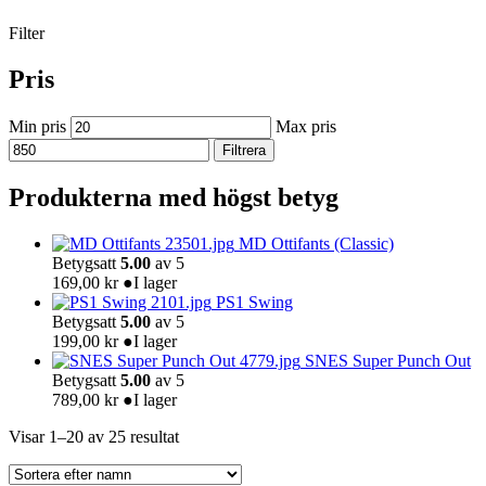
Filter
Pris
Min pris
Max pris
Filtrera
Produkterna med högst betyg
MD Ottifants (Classic)
Betygsatt
5.00
av 5
169,00
kr
●
I lager
PS1 Swing
Betygsatt
5.00
av 5
199,00
kr
●
I lager
SNES Super Punch Out
Betygsatt
5.00
av 5
789,00
kr
●
I lager
Visar 1–20 av 25 resultat