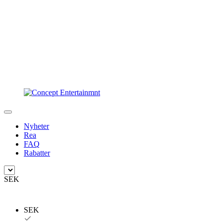
Nyheter
Rea
FAQ
Rabatter
SEK
SEK