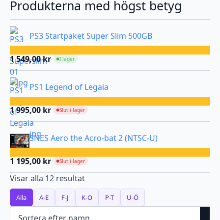
Produkterna med högst betyg
PS3 Startpaket Super Slim 500GB
1 549,00
kr
I lager
●
PS1 Legend of Legaia
1 995,00
kr
Slut i lager
●
SNES Aero the Acro-bat 2 (NTSC-U)
1 195,00
kr
Slut i lager
●
Visar alla 12 resultat
Alla
A-E
F-J
K-O
P-T
U-Ö