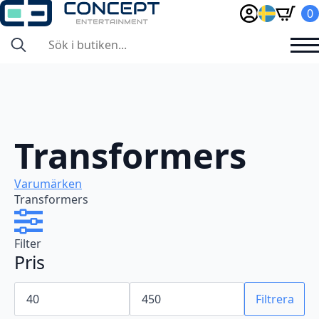
0
Search
for:
Transformers
Varumärken
Transformers
Filter
Pris
Min
Max
pris
pris
Filtrera