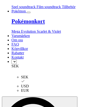
Spel soundtrack
Film soundtrack
Tillbehör
Pokémon
Pokémonkort
Mega Evolution
Scarlet & Violet
Varumärken
Om oss
FAQ
Köpvillkor
Rabatter
Kontakt
SEK
SEK
USD
EUR