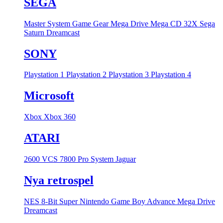
SEGA
Master System
Game Gear
Mega Drive
Mega CD
32X
Sega
Saturn
Dreamcast
SONY
Playstation 1
Playstation 2
Playstation 3
Playstation 4
Microsoft
Xbox
Xbox 360
ATARI
2600 VCS
7800 Pro System
Jaguar
Nya retrospel
NES 8-Bit
Super Nintendo
Game Boy Advance
Mega Drive
Dreamcast