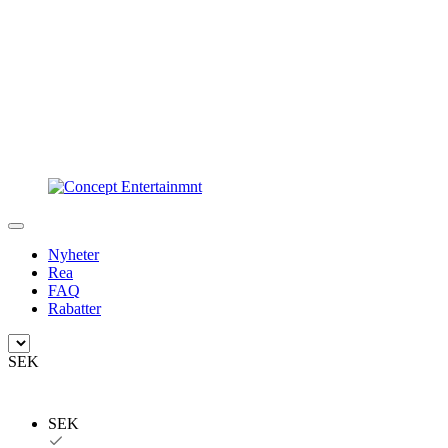
Nyheter
Rea
FAQ
Rabatter
SEK
SEK