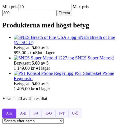
Min pris
Max pris
Filtrera
Produkterna med högst betyg
SNES Breath of Fire
(NTSC-U)
Betygsatt
5.00
av 5
895,00
kr
●
Slut i lager
SNES Super Metroid
Betygsatt
5.00
av 5
1 149,00
kr
●
I lager
PS1 Startpaket PSone
Regionsfri
Betygsatt
5.00
av 5
1 495,00
kr
●
I lager
Visar 1–20 av 41 resultat
Alla
A-E
F-J
K-O
P-T
U-Ö