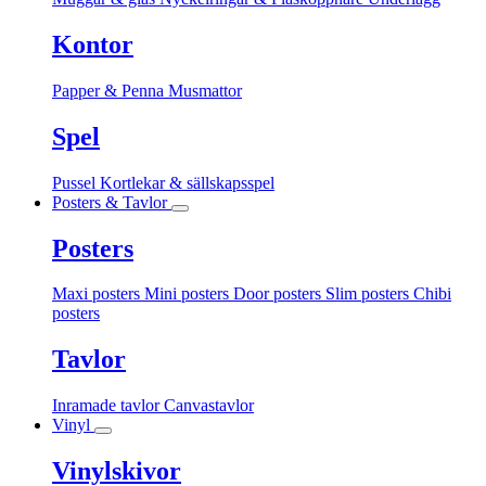
Kontor
Papper & Penna
Musmattor
Spel
Pussel
Kortlekar & sällskapsspel
Posters & Tavlor
Posters
Maxi posters
Mini posters
Door posters
Slim posters
Chibi
posters
Tavlor
Inramade tavlor
Canvastavlor
Vinyl
Vinylskivor