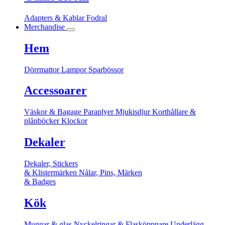
Adapters & Kablar
Fodral
Merchandise
Hem
Dörrmattor
Lampor
Sparbössor
Accessoarer
Väskor & Bagage
Paraplyer
Mjukisdjur
Korthållare &
plånböcker
Klockor
Dekaler
Dekaler, Stickers
& Klistermärken
Nålar, Pins, Märken
& Badges
Kök
Muggar & glas
Nyckelringar & Flasköppnare
Underlägg